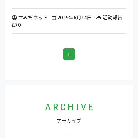
Posted by
2020年6月22日
Posted in
すみだネット
2019年6月14日
活動報告
Comments:
0
投稿ナビゲーション
1
A R C H I V E
アーカイブ