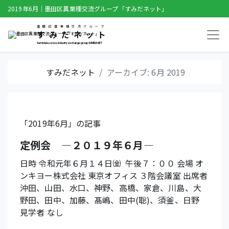
2019年6月｜墨田区異業種交流グループ「すみだネット」
墨田区異業種交流グループ
すみだネット
Sumida-ku cross industry exchange group SUMIDA NET
すみだネット
アーカイブ: 6月 2019
「2019年6月」の記事
定例会 ―２０１９年６月―
日時 令和元年６月１４日㈮ 午後７：００ 会場 オ
ンキヨー株式会社 東京オフィス ３階会議室 出席者
沖田、山田、水口、神野、高橋、家倉、川島、大
野田、田中、加藤、髙嶋、田中(聡)、須釜、日野
見学者 なし