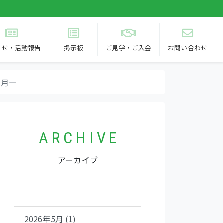
らせ
・活動報告
掲示板
ご
見学・
ご
入会
お問い合わせ
２月―
A R C H I V E
アーカイブ
2026年5月 (1)