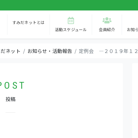
すみだネットとは
活動
スケジュール
会員紹介
お知
みだネット
お知らせ・活動報告
定例会 ―２０１９年１
P O S T
投稿